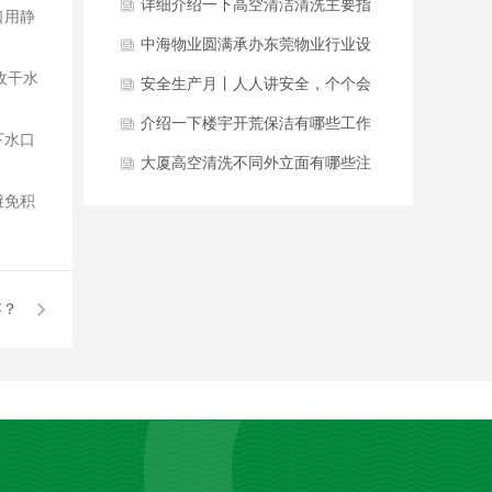
板块？
详细介绍一下高空清洁清洗主要指
口用静
南是什么？
中海物业圆满承办东莞物业行业设
收干水
备机房开放日活动
安全生产月丨人人讲安全，个个会
应急，守护家园不打烊
介绍一下楼宇开荒保洁有哪些工作
下水口
内容？
大厦高空清洗不同外立面有哪些注
避免积
意要点？
容？